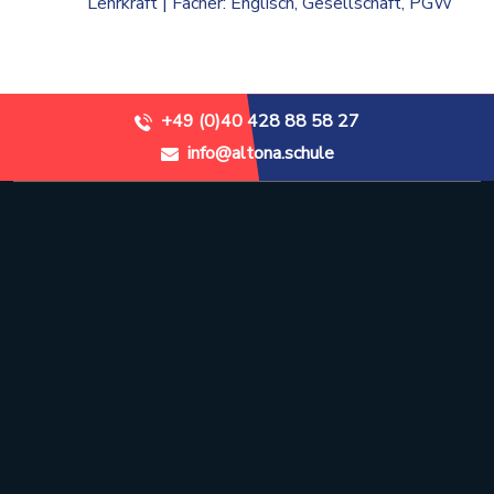
Lehrkraft | Fächer: Englisch, Gesellschaft, PGW
+49 (0)40 428 88 58 27
info@altona.schule
Stadtteilschule Altona
Recha-Ellern-Weg 1
22765 Hamburg
+49 (0)40 428 88 58 27
info@altona.schule