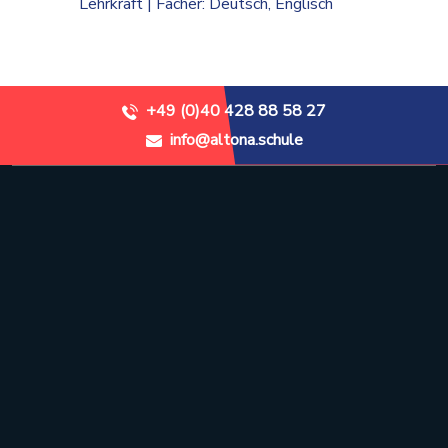
Lehrkraft | Fächer: Deutsch, Englisch
+49 (0)40 428 88 58 27
info@altona.schule
Stadtteilschule Altona
Recha-Ellern-Weg 1
22765 Hamburg
+49 (0)40 428 88 58 27
info@altona.schule