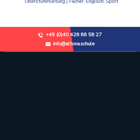
Oberstufenleitung | Fächer: Englisch, Sport
+49 (0)40 428 88 58 27
info@altona.schule
Stadtteilschule Altona
Recha-Ellern-Weg 1
22765 Hamburg
+49 (0)40 428 88 58 27
info@altona.schule