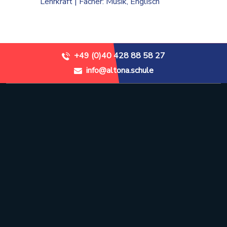
Lehrkraft | Fächer: Musik, Englisch
+49 (0)40 428 88 58 27
info@altona.schule
Stadtteilschule Altona
Recha-Ellern-Weg 1
22765 Hamburg
+49 (0)40 428 88 58 27
info@altona.schule