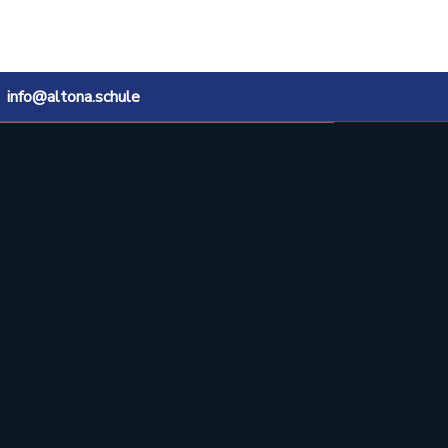
info@altona.schule
Instagram @sts_altona
YouTube-Kanal