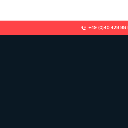
+49 (0)40 428 88
Aktue
Stadtteilschule Altona
Recha-Ellern-Weg 1
Veran
22765 Hamburg
Die L
+49 (0)40 428 88 58 27
Konta
info@altona.schule