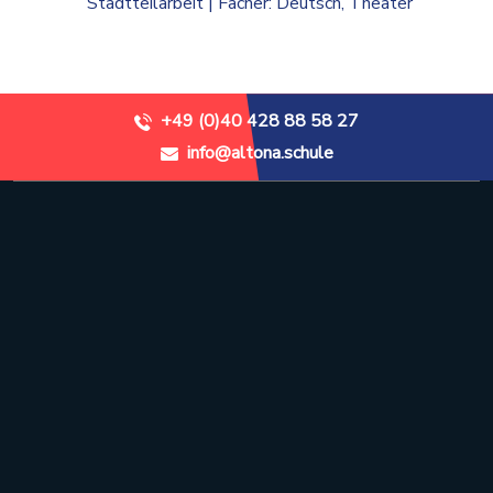
Stadtteilarbeit | Fächer: Deutsch, Theater
+49 (0)40 428 88 58 27
info@altona.schule
Stadtteilschule Altona
Recha-Ellern-Weg 1
22765 Hamburg
+49 (0)40 428 88 58 27
info@altona.schule